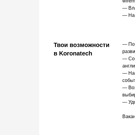
wirem
— Вла
— Нав
Твои возможности
— Пон
развит
в Koronatech
— Соц
англи
— Нас
событ
— Воз
выбир
— Уд
Вака