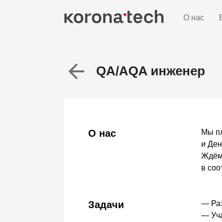
О нас
QA/AQA инженер
О нас
Мы п
и Де
Ждём
в соо
Задачи
— Раз
— Уча