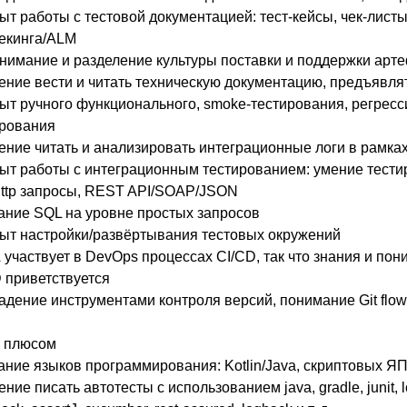
т работы с тестовой документацией: тест-кейсы, чек-листы
екинга/ALM
имание и разделение культуры поставки и поддержки арт
ние вести и читать техническую документацию, предъявлят
т ручного функционального, smoke-тестирования, регресс
ирования
ние читать и анализировать интеграционные логи в рамка
т работы с интеграционным тестированием: умение тести
http запросы, REST API/SOAP/JSON
ание SQL на уровне простых запросов
ыт настройки/развёртывания тестовых окружений
участвует в DevOps процессах CI/CD, так что знания и пон
 приветствуется
дение инструментами контроля версий, понимание Git flow
т плюсом
ние языков программирования: Kotlin/Java, скриптовых Я
ние писать автотесты с использованием java, gradle, junit, 