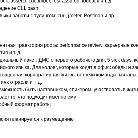
ock, assertJ, cucumber, rest-assured, logback и т. д.
дение CLI, bash
ыки работы с тулингом: curl, jmeter, Postman и пр.
ятная траектория роста: performance review, карьерные ко
ия и т. д.
иальный пакет: ДМС с первого рабочего дня, 5 sick days, к
йского языка. Для коллег, которые ходят в офис: обеды и з
ыщенная корпоративная жизнь: встречи команды, митапы, 
иях отрасли и т. д.
можность быть наставником, спикером, участвовать в жи
ает то, что подходит именно ему
обный формат работы
нсия планируется к размещению