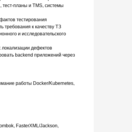
, тест-планы и TMS, системы
ефактов тестирования
ь требования к качеству ТЗ
ионного и исследовательского
х локализации дефектов
ровать backend приложений через
имание работы Docker/Kubernetes,
П
lombok, FasterXML/Jackson,