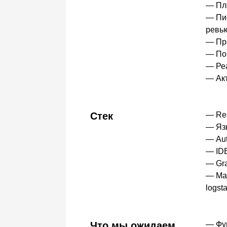
— Пла
— Пис
ревью
— Пре
— Пом
— Ре
— Акт
Стек
— Re
— Язы
— Aut
— IDE
— Gr
— Man
logst
Что мы ожидаем
— Фун