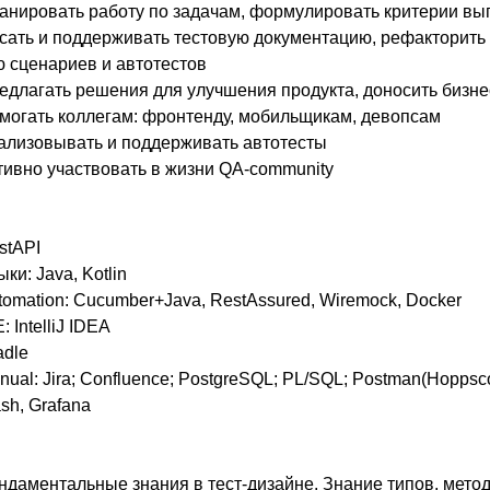
нировать работу по задачам, формулировать критерии вып
ать и поддерживать тестовую документацию, рефакторить
 сценариев и автотестов
длагать решения для улучшения продукта, доносить бизне
огать коллегам: фронтенду, мобильщикам, девопсам
ализовывать и поддерживать автотесты
ивно участвовать в жизни QA-community
stAPI
ки: Java, Kotlin
omation: Cucumber+Java, RestAssured, Wiremock, Docker
: IntelliJ IDEA
adle
ual: Jira; Confluence; PostgreSQL; PL/SQL; Postman(Hoppscot
ash, Grafana
даментальные знания в тест-дизайне. Знание типов, метод