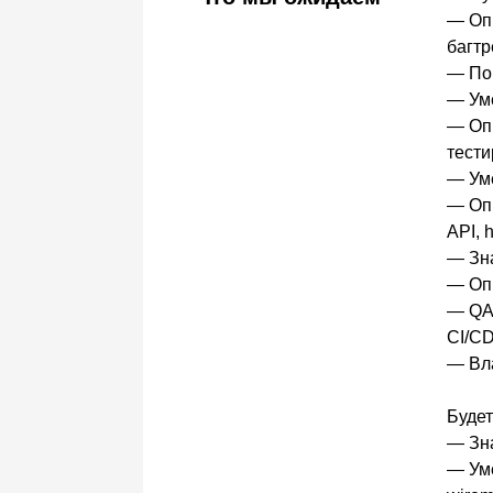
— Опы
багтр
— Пон
— Уме
— Опы
тест
— Уме
— Опы
API, 
— Зн
— Оп
— QA 
CI/CD
— Вла
Буде
— Зна
— Уме